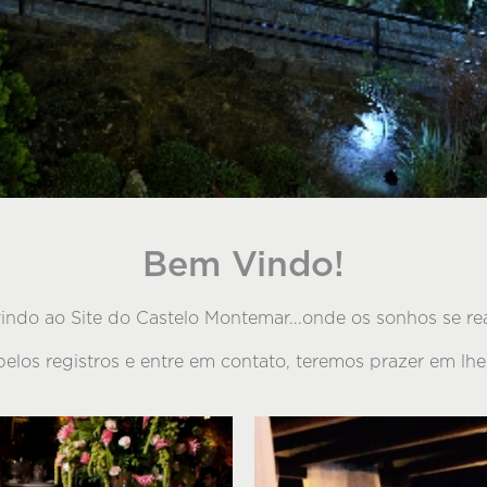
Bem Vindo!
ndo ao Site do Castelo Montemar...onde os sonhos se re
belos registros e entre em contato, teremos prazer em lhe