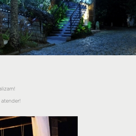
alizam!
 atender!